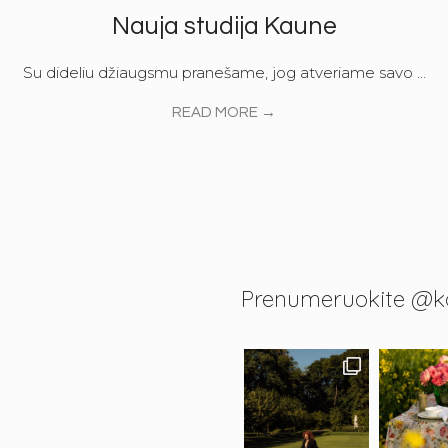
Nauja studija Kaune
Su dideliu džiaugsmu pranešame, jog atveriame savo …
READ MORE →
Prenumeruokite @k