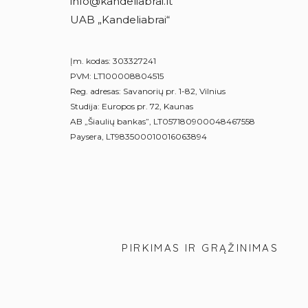
info@kandeliabrai.lt
UAB „Kandeliabrai“
Įm. kodas: 303327241
PVM: LT100008804515
Reg. adresas: Savanorių pr. 1-82, Vilnius
Studija: Europos pr. 72, Kaunas
AB „Šiaulių bankas”, LT057180900048467558
Paysera, LT983500010016063894
PIRKIMAS IR GRĄŽINIMAS