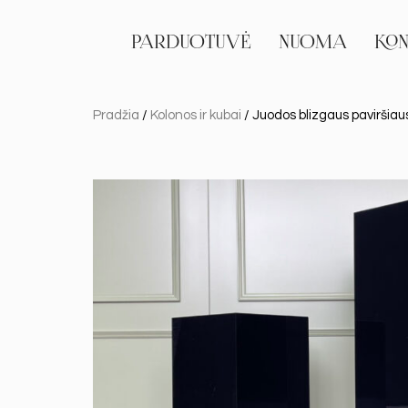
PARDUOTUVĖ
NUOMA
KON
Pradžia
/
Kolonos ir kubai
/ Juodos blizgaus paviršiau