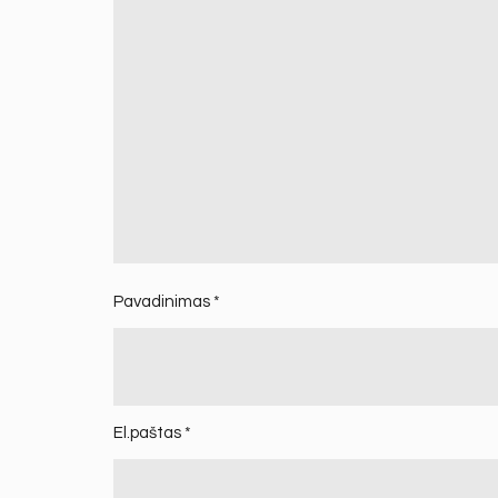
Pavadinimas
*
El.paštas
*