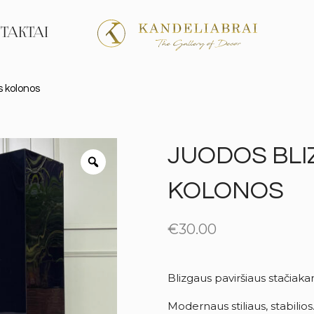
TAKTAI
s kolonos
JUODOS BLI
KOLONOS
€
30.00
Blizgaus paviršiaus stačiak
Modernaus stiliaus, stabilios