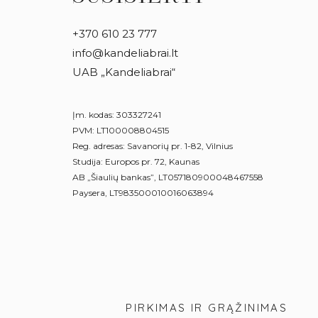
+370 610 23 777
info@kandeliabrai.lt
UAB „Kandeliabrai“
Įm. kodas: 303327241
PVM: LT100008804515
Reg. adresas: Savanorių pr. 1-82, Vilnius
Studija: Europos pr. 72, Kaunas
AB „Šiaulių bankas”, LT057180900048467558
Paysera, LT983500010016063894
PIRKIMAS IR GRĄŽINIMAS