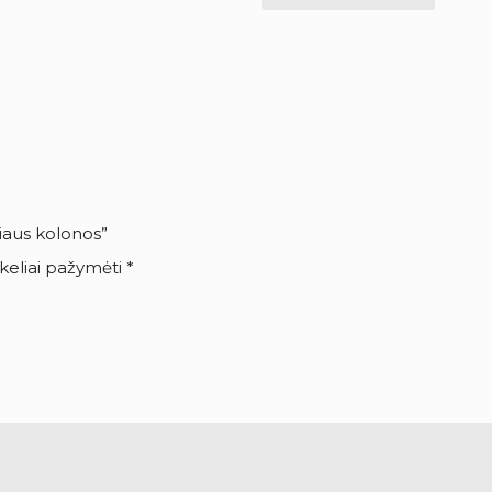
iaus kolonos”
ukeliai pažymėti
*