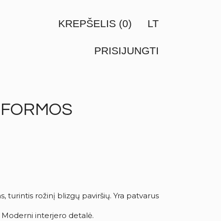
KREPŠELIS (0)
LT
EN
PRISIJUNGTI
RU
S FORMOS
s, turintis rožinį blizgų paviršių. Yra patvarus
 Moderni interjero detalė.