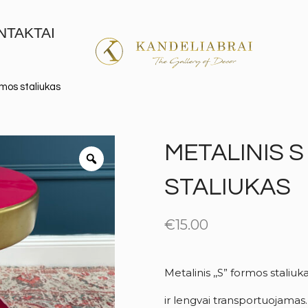
NTAKTAI
rmos staliukas
METALINIS 
STALIUKAS
€
15.00
Metalinis ,,S” formos staliuka
ir lengvai transportuojamas.