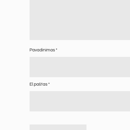
Pavadinimas
*
El.paštas
*