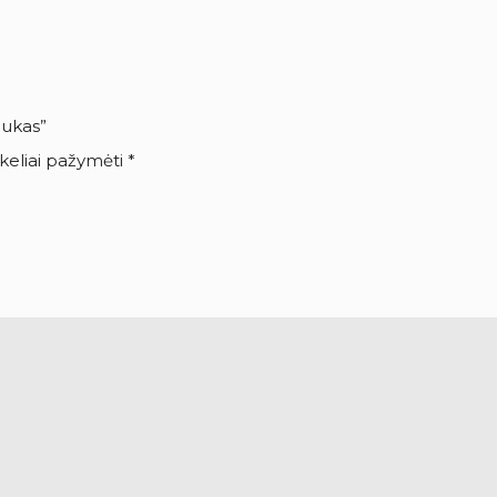
iukas”
ukeliai pažymėti
*