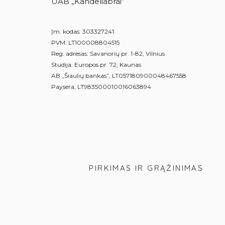
UAB „Kandeliabrai“
Įm. kodas: 303327241
PVM: LT100008804515
Reg. adresas: Savanorių pr. 1-82, Vilnius
Studija: Europos pr. 72, Kaunas
AB „Šiaulių bankas”, LT057180900048467558
Paysera, LT983500010016063894
PIRKIMAS IR GRĄŽINIMAS