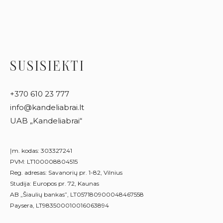
SUSISIEKTI
+370 610 23 777
info@kandeliabrai.lt
UAB „Kandeliabrai“
Įm. kodas: 303327241
PVM: LT100008804515
Reg. adresas: Savanorių pr. 1-82, Vilnius
Studija: Europos pr. 72, Kaunas
AB „Šiaulių bankas”, LT057180900048467558
Paysera, LT983500010016063894