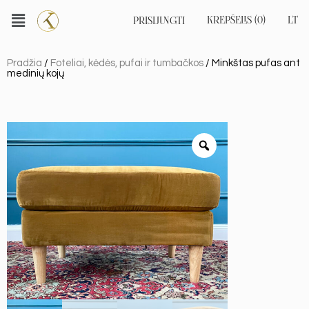
KREPŠELIS (0)
LT
PRISIJUNGTI
EN
RU
Pradžia
/
Foteliai, kėdės, pufai ir tumbačkos
/ Minkštas pufas ant
medinių kojų