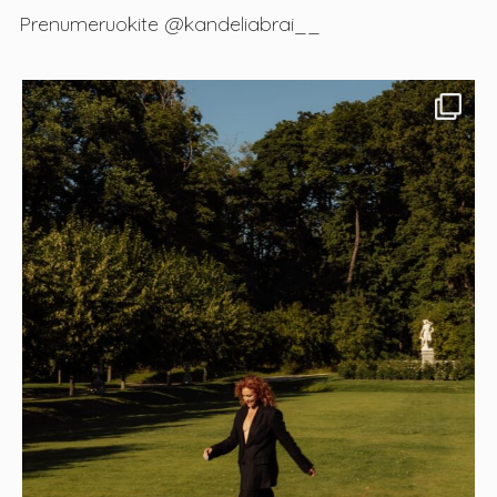
Prenumeruokite @kandeliabrai__