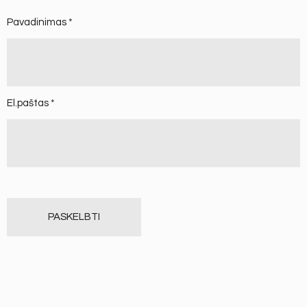
Pavadinimas
*
El.paštas
*