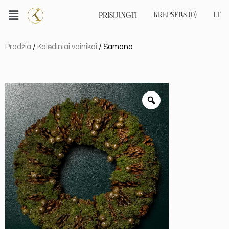
KREPŠELIS (0)
LT
PRISIJUNGTI
EN
RU
Pradžia
/
Kalėdiniai vainikai
/ Samana