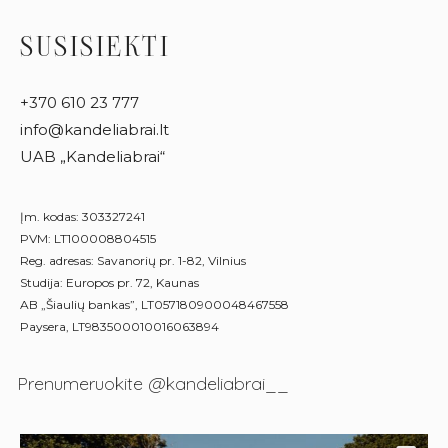
SUSISIEKTI
+370 610 23 777
info@kandeliabrai.lt
UAB „Kandeliabrai“
Įm. kodas: 303327241
PVM: LT100008804515
Reg. adresas: Savanorių pr. 1-82, Vilnius
Studija: Europos pr. 72, Kaunas
AB „Šiaulių bankas”, LT057180900048467558
Paysera, LT983500010016063894
Prenumeruokite @kandeliabrai__