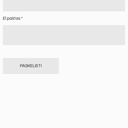
El.paštas
*