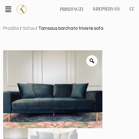
KREPŠELIS (0)
LT
PRISIJUNGTI
EN
RU
Pradžia
/
Sofos
/ Tamsaus barchato trivietė sofa