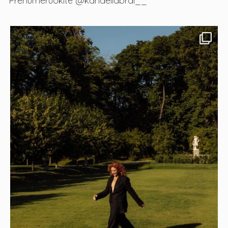
Prenumeruokite @kandeliabrai__