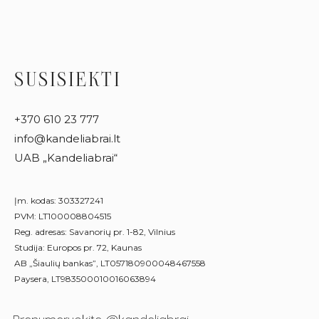
SUSISIEKTI
+370 610 23 777
info@kandeliabrai.lt
UAB „Kandeliabrai“
Įm. kodas: 303327241
PVM: LT100008804515
Reg. adresas: Savanorių pr. 1-82, Vilnius
Studija: Europos pr. 72, Kaunas
AB „Šiaulių bankas”, LT057180900048467558
Paysera, LT983500010016063894