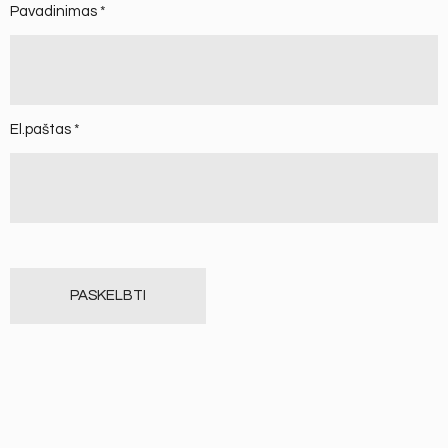
Pavadinimas
*
El.paštas
*